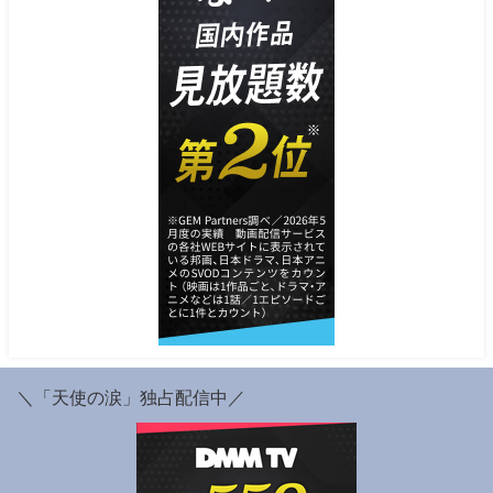
＼「天使の涙」独占配信中／