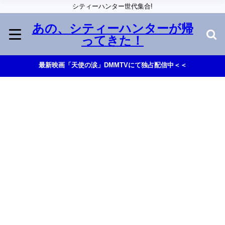
シティーハンター世代集合!
あの、シティーハンターが帰
ってきた！
最新映画「天使の涙」DMMTVにて独占配信中＜＜