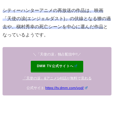
シティーハンターアニメの再放送の作品は、映画
「天使の涙(エンジェルダスト)」の伏線となる獠の過
去や、槇村秀幸の死亡シーンを中心に選んだ作品
と
なっているようです。
＼「天使の涙」
独占配信中!!
／
DMM TV公式サイトへ
「天使の涙」&アニメ140話が無料で見れる
公式サイト:
https://tv.dmm.com/vod/