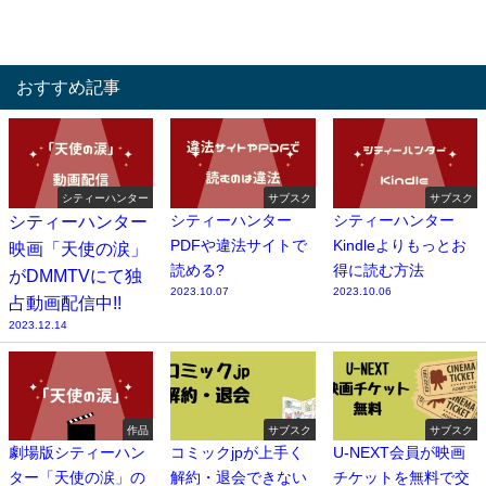
おすすめ記事
シティーハンター
サブスク
サブスク
シティーハンター
シティーハンター
シティーハンター
PDFや違法サイトで
Kindleよりもっとお
映画「天使の涙」
読める?
得に読む方法
がDMMTVにて独
2023.10.07
2023.10.06
占動画配信中!!
2023.12.14
作品
サブスク
サブスク
劇場版シティーハン
コミックjpが上手く
U-NEXT会員が映画
ター「天使の涙」の
解約・退会できない
チケットを無料で交