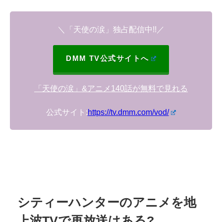
＼「天使の涙」
独占配信中!!
／
DMM TV公式サイトへ
「天使の涙」&アニメ140話が無料で見れる
公式サイト:
https://tv.dmm.com/vod/
シティーハンターのアニメを地
上波TVで再放送はある?