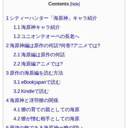
Contents
[
hide
]
1
シティーハンター「海原神」キャラ紹介
1.1
海原神キャラ紹介
1.2
ユニオンテオーペの長老へ
2
海原神編は原作の何話?何巻?アニメでは?
2.1
海原編は原作の何話
2.2
海原編アニメでは?
3
原作の海原編を読む方法
3.1
eBookjapanで読む
3.2
Kindleで読む
4
海原神と冴羽獠の関係
4.1
獠の育ての親としての海原
4.2
獠が憎む相手としての海原
5
最強の敵である海原神vs獠の闘い