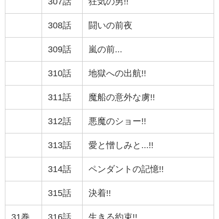
307話
狂気の男!!
308話
闘いの前夜
309話
嵐の前...
310話
地獄への出航!!
311話
魔船の意外な虜!!
312話
悪魔のショー!!
313話
愛と憎しみと...!!
314話
ペンダントの記憶!!
315話
決着!!
31巻
316話
生きる約束!!