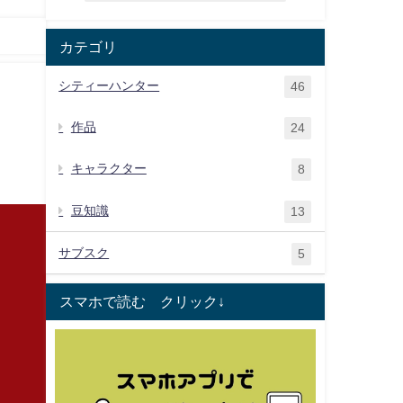
カテゴリ
シティーハンター
46
作品
24
キャラクター
8
豆知識
13
サブスク
5
スマホで読む クリック↓