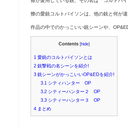
獠が愛用している銃、その名は「コルトパイ
獠の愛銃コルトパイソンは、他の銃と何が違
作品の中でのかっこいい銃シーンや、OP&
Contents
[
hide
]
1
愛銃のコルトパイソンとは
2
銃撃戦の名シーンを紹介!
3
銃シーンがかっこいいOP&EDを紹介!
3.1
シティハンター OP
3.2
シティーハンター２ OP
3.3
シティーハンター３ OP
4
まとめ