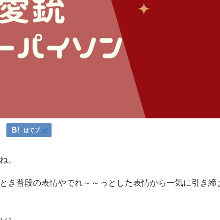
はてブ
ね。
とき普段の表情やでれ～～っとした表情から一気に引き締