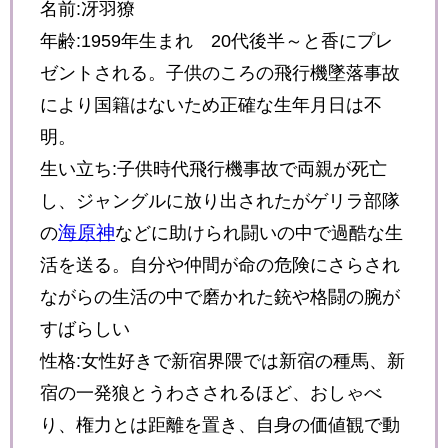
名前:冴羽
獠
年齢:
1959年生まれ 20代後半～と香にプレ
ゼントされる。子供のころの飛行機墜落事故
により国籍はないため正確な生年月日は不
明。
生い立ち:子供時代飛行機事故で両親が死亡
し、ジャングルに放り出されたがゲリラ部隊
海原神
の
などに助けられ闘いの中で過酷な生
活を送る。自分や仲間が命の危険にさらされ
ながらの生活の中で磨かれた銃や格闘の腕が
すばらしい
性格:女性好きで新宿界隈では新宿の種馬、新
宿の一発狼とうわさされるほど、おしゃべ
り、権力とは距離を置き、自身の価値観で動