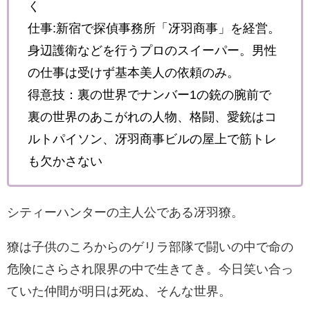
く
仕事:新宿で探偵事務所「冴羽商事」を経営。
身辺護衛などを行うプロのスイーパー。男性
の仕事は受けず基本美人の依頼のみ。
得意技：裏の世界でナンバー1の銃の腕前で
裏の世界のあこがれの人物、格闘、愛銃はコ
ルトパイソン、冴羽商事ビルの屋上で筋トレ
も欠かさない
シティーハンターの主人公である冴羽
獠
。
獠は
子供のころからのゲリラ部隊で闘いの中で命の
危険にさらされ限界の中で生きてき。今日笑い合っ
ていた仲間が明日は死ぬ、そんな世界。