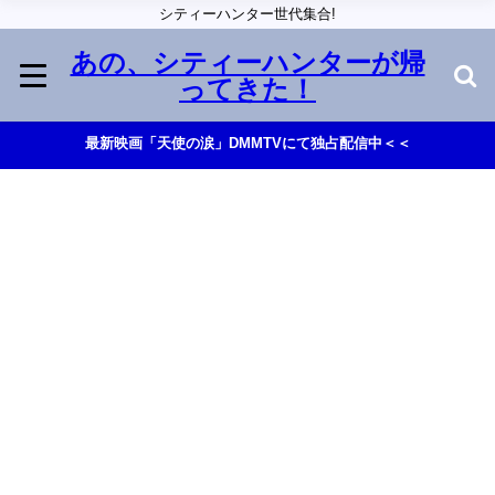
シティーハンター世代集合!
あの、シティーハンターが帰
ってきた！
最新映画「天使の涙」DMMTVにて独占配信中＜＜