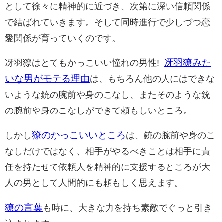
として徐々に精神的に近づき、次第に深い信頼関係
で結ばれていきます。そして同時進行で少しづつ恋
愛関係が育っていくのです。
冴羽獠みた
冴羽
獠はとてもかっこいい憧れの男性!
いな男がモテる理由
は、
もちろん他の人にはできな
いような銃の腕前や身のこなし、またそのような銃
の腕前や身のこなしができて頼もしいところ。
獠のかっこいいところ
しかし
は、銃の腕前や身のこ
なしだけではなく、
相手がやるべきことは相手に責
任を持たせて依頼人を精神的に支援するところが大
人の男として人間的にも頼もしく思えます。
獠の言葉
も時に、大きな力を持ち素敵でぐっと引き