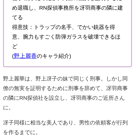
め退職し、RN探偵事務所を冴羽商事の隣に建
てる
得意技：トラップの名手、でかい銃器を得
意、腕力もすごく防弾ガラスを破壊できるほ
ど
野上麗香
(
のキャラ紹介)
野上麗華は、野上冴子の妹で同じく刑事。しかし同
僚の無実を証明するために刑事を辞めて、冴羽商事
の隣にRN探偵社を設立し、冴羽商事のご近所さん
に。
冴子同様に相当な美人であり、男性の依頼客が行列
を作るまでに。