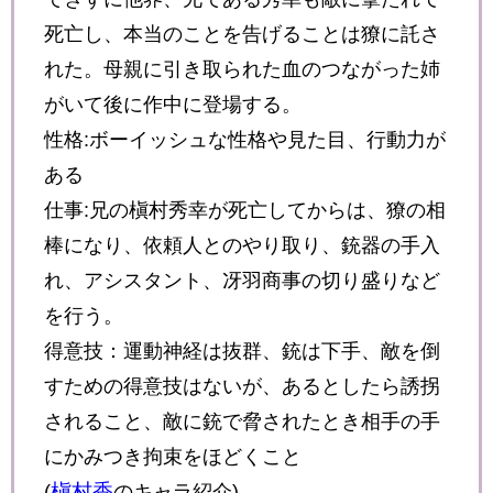
死亡し、本当のことを告げることは
獠に託さ
れた
。母親に引き取られた血のつながった姉
がいて後に作中に登場する。
性格:ボーイッシュな性格や見た目、行動力が
ある
仕事:兄の槇村秀幸が死亡してからは、
獠の相
棒になり、依頼人とのやり取り、銃器の手入
れ、アシスタント、冴羽商事の切り盛りなど
を行う。
得意技：運動神経は抜群、銃は下手、敵を倒
すための得意技はないが、あるとしたら誘拐
されること、敵に銃で脅されたとき相手の手
にかみつき拘束をほどくこと
槇村香
(
のキャラ紹介)