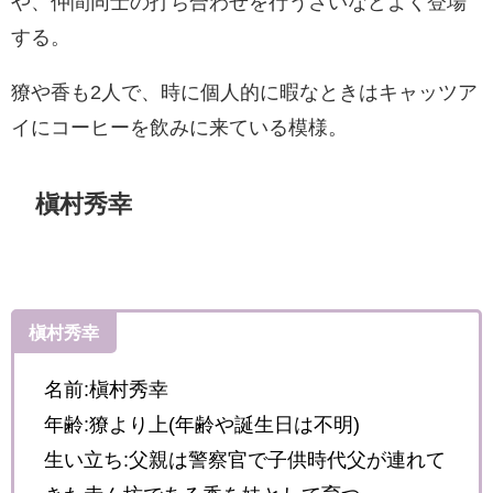
や、仲間同士の打ち合わせを行うさいなどよく登場
する。
獠や香も2人で、時に個人的に暇なときはキャッツア
イにコーヒーを飲みに来ている模様。
槇村秀幸
槇村秀幸
名前:槇村秀幸
年齢:獠より上(年齢や誕生日は不明)
生い立ち:父親は警察官で子供時代父が連れて