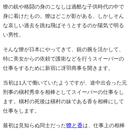
獠の銃や格闘の身のこなしは過酷な子供時代の中で
身に着けたもの。
獠は
どこが影がある、しかしそん
な哀しい過去を跳ね飛ばそうとするのか陽気で明る
い男性。
そんな
獠
が日本にやってきて、銃の腕を活かして、
特に美女からの依頼で護衛などを行うスイーパーの
仕事をするために新宿に冴羽商事を開きます。
当初は1人で働いていたようですが、途中出会った元
刑事の槇村秀幸を相棒としてスイーパーの仕事をし
ます。槇村の死後は槇村の妹である香を相棒にして
仕事をします。
獠と香
最初は見知らぬ同士だった
は、仕事上の相棒