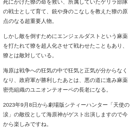
死にかけた
獠の命を救い、所属していたゲリラ部隊
の戦士として育て、銃や身のこなしを教えた獠の原
点のなる超重要人物。
しかし敵を倒すためにエンジェルダストという麻薬
を打たれて
獠を超人化させて戦わせたこともあり、
獠とは敵対している。
海原は戦争への狂気の中で狂気と正気が分からなく
なり、政府軍が勝利したあとは、悪の道に進み麻薬
密売組織のユニオンテオーペの長老になる。
2023年9月8日から劇場版シティーハンター「天使の
涙」の敵役として海原神がゲスト出演しますので今
から楽しみですね。