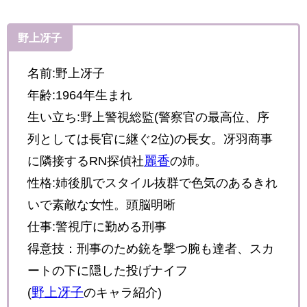
野上冴子
名前:野上冴子
年齢:1964年生まれ
生い立ち:野上警視総監(警察官の最高位、序
列としては長官に継ぐ2位)の長女。冴羽商事
麗香
に隣接するRN探偵社
の姉。
性格:姉後肌でスタイル抜群で色気のあるきれ
いで素敵な女性。頭脳明晰
仕事:警視庁に勤める刑事
得意技：刑事のため銃を撃つ腕も達者、スカ
ートの下に隠した投げナイフ
野上冴子
(
のキャラ紹介)