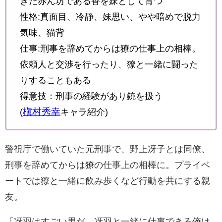
きた赤ん坊である香を妹として育つ
性格:真面目、冷静、妹思い、やや暗めで脱力
気味、猫背
仕事:刑事を辞めてからは獠の仕事上の相棒。
依頼人と交渉を行ったり、獠と一緒に闘った
りすることもある
得意技：刑事の経験があり銃を扱う
槇村秀幸
(
キャラ紹介)
警視庁で働いていた元刑事で、野上冴子とは同僚、
刑事を辞めてからは獠の仕事上の相棒に。プライベ
ートでは獠と一緒に飲み歩くなど行動を共にする親
友。
「冴羽はすごい男だ。冴羽と一緒に仕事できる俺は