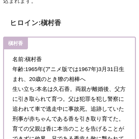
込まれます。
ヒロイン:槇村香
槇村香
名前:槇村香
年齢:1965年(アニメ版では1967年)3月31日生
まれ、
20歳のとき獠の相棒へ
生い立ち:本名は久石香。両親が離婚後、父方
に引き取られて育つ。父は犯罪を犯し警察に
追われて車で逃走中に事故死。追跡していた
刑事が赤ちゃんである香を引き取り育てた。
育ての父親は香に本当のことを告げることが
できずに他界、兄である秀幸も敵に撃たれて