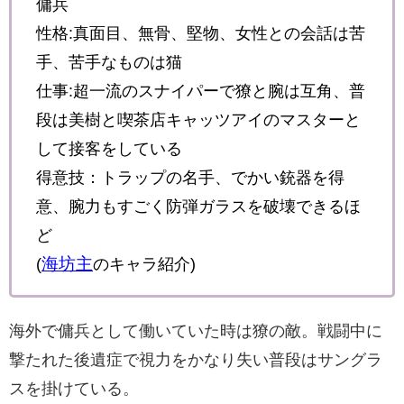
傭兵
性格:真面目、無骨、堅物、女性との会話は苦
手、苦手なものは猫
仕事:超一流のスナイパーで獠と腕は互角、普
段は美樹と喫茶店キャッツアイのマスターと
して接客をしている
得意技：トラップの名手、でかい銃器を得
意、腕力もすごく防弾ガラスを破壊できるほ
ど
海坊主
(
のキャラ紹介)
海外で傭兵として働いていた時は
獠
の敵。戦闘中に
撃たれた後遺症で視力をかなり失い普段はサングラ
スを掛けている。