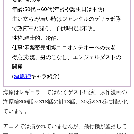
年齢:50代～60代(年齢や誕生日は不明)
生い立ち:が若い時はジャングルのゲリラ部隊
で政府軍と闘う。子供時代は不明。
性格:紳士的、冷酷、
仕事:麻薬密売組織ユニオンテオーペの長老
得意技:銃、身のこなし、エンジェルダストの
開発
海原神
(
キャラ紹介)
海原はレギュラーではなくゲスト出演、原作漫画の
海原編306話～318話の計13話、30巻&31巻に描かれ
ています。
アニメでは描かれていませんが、飛行機が墜落して