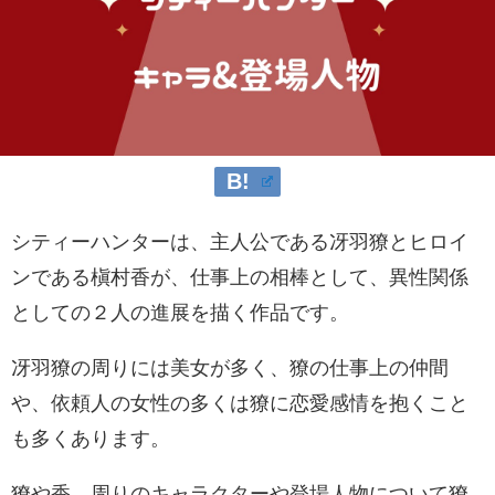
シティーハンターは、主人公である冴羽
獠とヒロイ
ンである槇村香が、仕事上の相棒として、異性関係
としての２人の進展を描く作品です。
冴羽
獠
の周りには美女が多く、
獠の仕事上の仲間
や、依頼人の女性の多くは獠に恋愛感情を抱くこと
も多くあります。
獠
や香、周りのキャラクターや登場人物について
獠