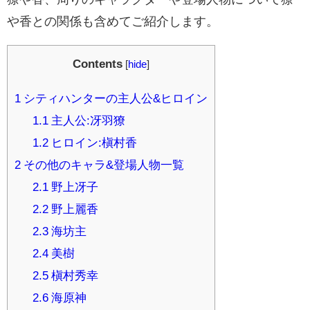
や香との関係も含めてご紹介します。
Contents
[
hide
]
1
シティハンターの主人公&ヒロイン
1.1
主人公:冴羽獠
1.2
ヒロイン:槇村香
2
その他のキャラ&登場人物一覧
2.1
野上冴子
2.2
野上麗香
2.3
海坊主
2.4
美樹
2.5
槇村秀幸
2.6
海原神