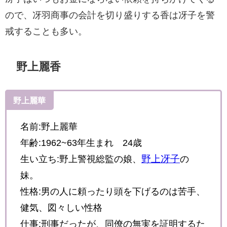
ので、冴羽商事の会計を切り盛りする香は冴子を警
戒することも多い。
野上麗香
野上麗華
名前:野上麗華
年齢:1962~63年生まれ 24歳
野上冴子
生い立ち:野上警視総監の娘、
の
妹。
性格:男の人に頼ったり頭を下げるのは苦手、
健気、図々しい性格
仕事:刑事だったが、同僚の無実を証明するた