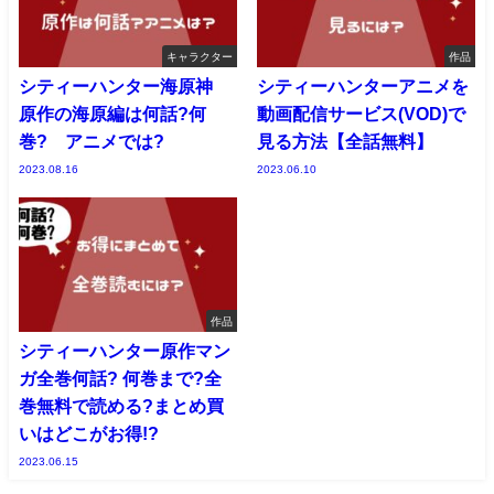
キャラクター
作品
シティーハンター海原神
シティーハンターアニメを
原作の海原編は何話?何
動画配信サービス(VOD)で
巻? アニメでは?
見る方法【全話無料】
2023.08.16
2023.06.10
作品
シティーハンター原作マン
ガ全巻何話? 何巻まで?全
巻無料で読める?まとめ買
いはどこがお得!?
2023.06.15