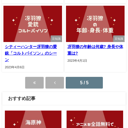
豆知識
豆知識
シティーハンター冴羽獠の愛
冴羽獠の年齢は何歳? 身長や体
銃「コルトパイソン」のシー
重は?
ン
2023年4月1日
2023年4月6日
5 / 5
おすすめ記事