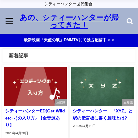
シティーハンター世代集合!
あの、シティーハンターが帰
ってきた！
最新映画「天使の涙」DMMTVにて独占配信中＜＜
新着記事
豆知識
豆知識
シティーハンターED(Get Wild
シティーハンター 「XYZ」と
etc～)の入り方♪ 【全音源あ
駅の伝言板に書く意味とは?
り】
2023年4月19日
2023年4月20日