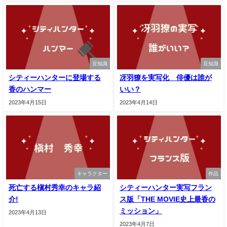
豆知識
豆知識
シティーハンターに登場する
冴羽獠を実写化 俳優は誰が
香のハンマー
いい？
2023年4月15日
2023年4月14日
キャラクター
作品
死亡する槇村秀幸のキャラ紹
シティーハンター実写フラン
介!
ス版「THE MOVIE史上最香の
ミッション」
2023年4月13日
2023年4月7日